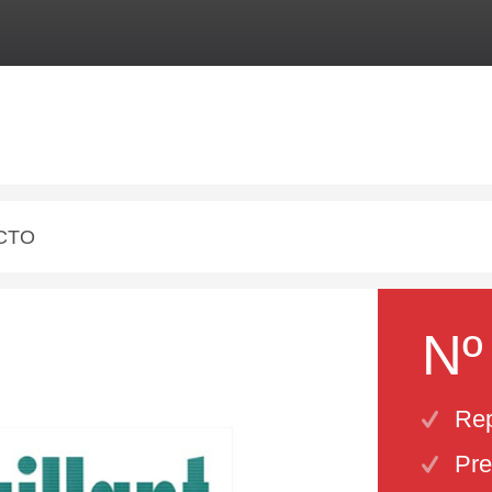
CTO
Nº
Rep
Pre