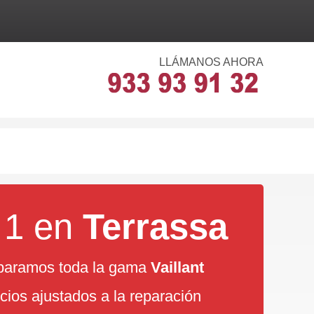
LLÁMANOS AHORA
 1 en
Terrassa
aramos toda la gama
Vaillant
cios ajustados a la reparación