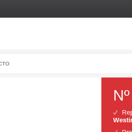
CTO
Nº
Rep
Westi