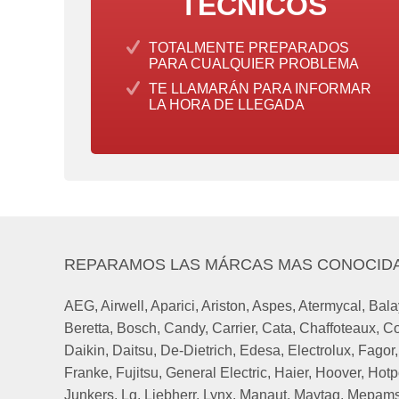
TÉCNICOS
TOTALMENTE PREPARADOS
PARA CUALQUIER PROBLEMA
TE LLAMARÁN PARA INFORMAR
LA HORA DE LLEGADA
REPARAMOS LAS MÁRCAS MAS CONOCID
AEG
,
Airwell
,
Aparici
,
Ariston
,
Aspes
,
Atermycal
,
Bala
Beretta
,
Bosch
,
Candy
,
Carrier
,
Cata
,
Chaffoteaux
,
Co
Daikin
,
Daitsu
,
De-Dietrich
,
Edesa
,
Electrolux
,
Fagor
Franke
,
Fujitsu
,
General Electric
,
Haier
,
Hoover
,
Hotp
Junkers
,
Lg
,
Liebherr
,
Lynx
,
Manaut
,
Maytag
,
Mepam