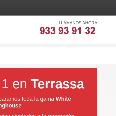
LLÁMANOS AHORA
 1 en
Terrassa
aramos toda la gama
White
nghouse