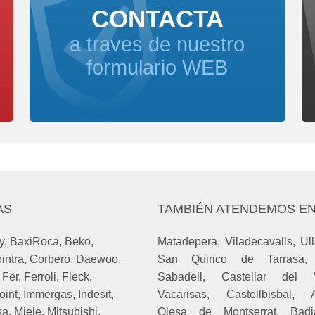
CONTACTA
a traves de nuestro
formulario WEB
AS
TAMBIÉN ATENDEMOS E
y
,
BaxiRoca
,
Beko
,
Matadepera, Viladecavalls, Ulla
intra
,
Corbero
,
Daewoo
,
San Quirico de Tarrasa, 
,
Fer
,
Ferroli
,
Fleck
,
Sabadell, Castellar del V
oint
,
Immergas
,
Indesit
,
Vacarisas, Castellbisbal, A
sa
,
Miele
,
Mitsubishi
,
Olesa de Montserrat, Bad